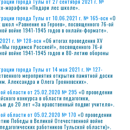
рации города Тулы от 27 сентября 2021 г. №
ко-марафона «Подари лес школе».
рации города Тулы от 10.06.2021 г. № 165-осн
«О
х школ «Равнение на Героев», посвященного 76-ой
ой войне 1941-1945 годов в онлайн-формате».
2021 г. № 128-осн
«Об итогах проведения XV
«Мы гордимся Россией!», посвященного 76-й
ной войне 1941-1945 годов и 80-летию обороны
рации города Тулы от 14 мая 2021 г. № 127-
ственного мероприятия открытия памятной доски
им. Александра и Олега Трояновских».
кой области от 25.02.2020 № 295
«О проведении
йского конкурса в области педагогики,
ью до 20 лет «За нравственный подвиг учителя».
кой области от 05.02.2020 № 170
«О проведении
етию Победы в Великой Отечественной войне
педагогических работников Тульской области)».