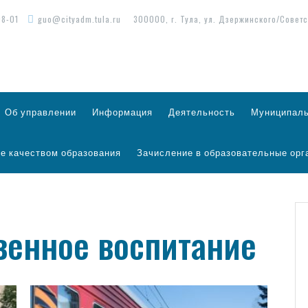
98-01
guo@cityadm.tula.ru
300000, г. Тула, ул. Дзержинского/Советс
Об управлении
Информация
Деятельность
Муниципаль
е качеством образования
Зачисление в образовательные орг
венное воспитание