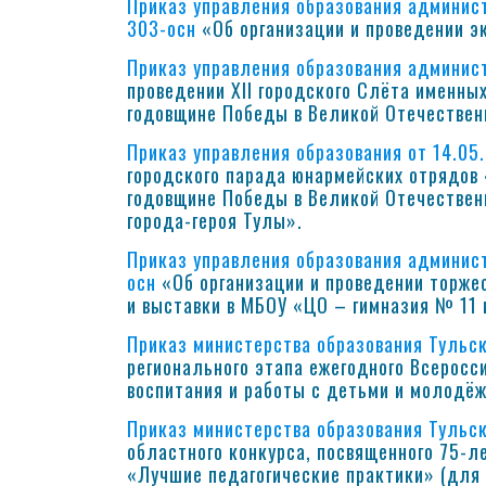
Приказ управления образования админист
303-осн
«Об организации и проведении э
Приказ управления образования админист
проведении XII городского Слёта именны
годовщине Победы в Великой Отечественн
Приказ управления образования от 14.05.
городского парада юнармейских отрядов 
годовщине Победы в Великой Отечествен
города-героя Тулы».
Приказ управления образования админист
осн
«Об организации и проведении торже
и выставки в МБОУ «ЦО – гимназия № 11 
Приказ министерства образования Тульс
регионального этапа ежегодного Всеросси
воспитания и работы с детьми и молодёж
Приказ министерства образования Тульс
областного конкурса, посвященного 75-л
«Лучшие педагогические практики» (для 