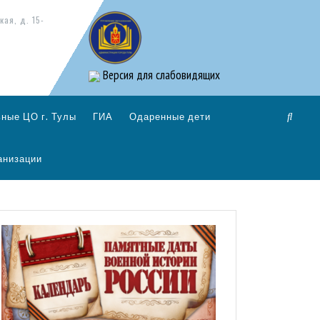
кая, д. 15-
Версия для слабовидящих
ные ЦО г. Тулы
ГИА
Одаренные дети
анизации