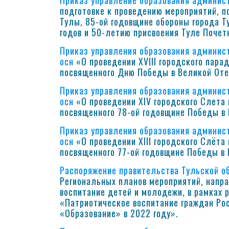
Приказ управление образования админист
подготовке к проведению мероприятий, п
Тулы, 85-ой годовщине обороны города Т
годов и 50-летию присвоения Туле Почетн
Приказ управления образования админист
осн
«О проведении XVIII городского пара
посвященного Дню Победы в Великой Оте
Приказ управления образования админист
осн
«О проведении XIV городского Слета 
посвященного 78-ой годовщине Победы в 
Приказ управления образования админист
осн
«О проведении XIII городского Слёта
посвященного 77-ой годовщине Победы в 
Распоряжение правительства Тульской о
Региональных планов мероприятий, напра
воспитание детей и молодежи, в рамках
«Патриотическое воспитание граждан Ро
«Образование» в 2022 году».