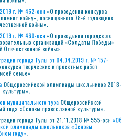
ой войны».
.2019 г. № 462-осн
«О проведении конкурса
й помнит войну», посвященного 78-й годовщине
чественной войны».
.2019 г. № 460-осн
«О проведении городского
азовательных организаций «Солдаты Победы»,
й Отечественной войны».
рации города Тулы от 04.04.2019 г. № 157-
конкурса творческих и проектных работ
 моей семье»
ра
Общероссийской олимпиады школьников 2018-
й культуры».
ов муниципального тура
Общероссийской
й года «Основы православной культуры».
трации города Тулы от 21.11.2018 № 555-осн
«Об
йской олимпиады школьников «Основы
бном году»
.