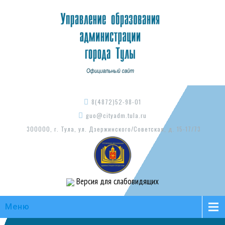
8(4872)52-98-01
guo@cityadm.tula.ru
300000, г. Тула, ул. Дзержинского/Советская, д. 15-17/73
Версия для слабовидящих
Меню