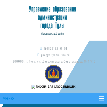
8(4872)52-98-01
guo@cityadm.tula.ru
300000, г. Тула, ул. Дзержинского/Советская, д. 15-17/73
Версия для слабовидящих
Меню