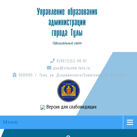
8(4872)52-98-01
guo@cityadm.tula.ru
300000, г. Тула, ул. Дзержинского/Советская, д. 15-17/73
Версия для слабовидящих
Меню