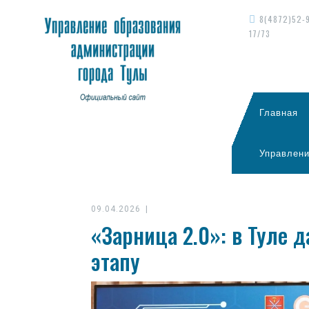
8(4872)52-
17/73
Главная
Управлени
09.04.2026
|
«Зарница 2.0»: в Туле 
этапу