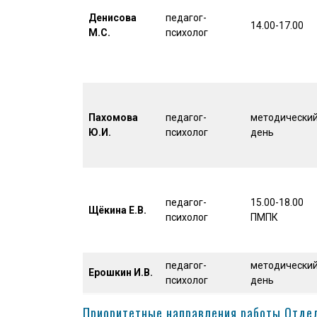
Денисова
педагог-
14.00-17.00
М.С.
психолог
Пахомова
педагог-
методически
Ю.И.
психолог
день
педагог-
15.00-18.00
Щёкина Е.В.
психолог
ПМПК
педагог-
методически
Ерошкин И.В.
психолог
день
Приоритетные направления работы Отде