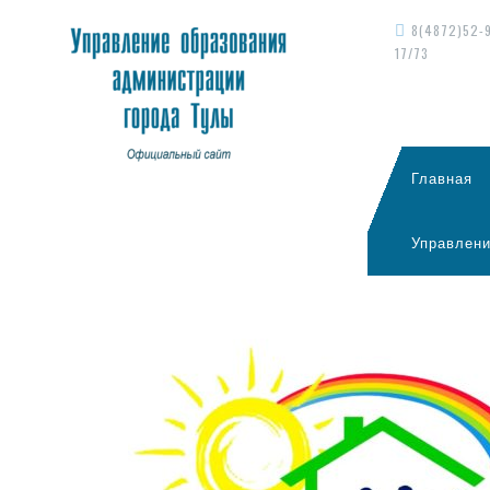
8(4872)52-
17/73
Главная
Управлени