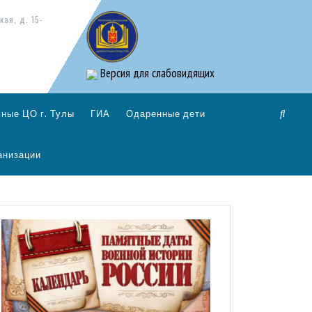
кая, д. 15-
Версия для слабовидящих
ные ЦО г. Тулы
ГИА
Одаренные дети
анизации