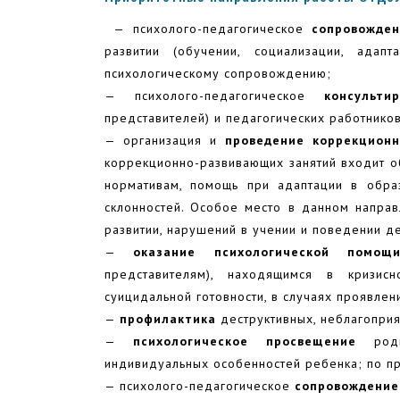
— психолого-педагогическое
сопровожде
развитии (обучении, социализации, адап
психологическому сопровождению;
— психолого-педагогическое
консульти
представителей) и педагогических работников,
— организация и
проведение коррекцион
коррекционно-развивающих занятий входит о
нормативам, помощь при адаптации в образ
склонностей. Особое место в данном напра
развитии, нарушений в учении и поведении д
—
оказание психологической помощ
представителям), находящимся в кризисн
суицидальной готовности, в случаях проявлени
—
профилактика
деструктивных, неблагоприя
—
психологическое просвещение
родит
индивидуальных особенностей ребенка; по п
— психолого-педагогическое
сопровождение