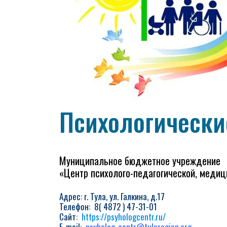
Психологически
Муниципальное бюджетное учреждение
«Центр психолого-педагогической, меди
Адрес: г. Тула, ул. Галкина, д.17
Телефон: 8( 4872 ) 47-31-01
Сайт:
https://psyhologcentr.ru/
E-mail:
psyholog_centr@tularegion.org