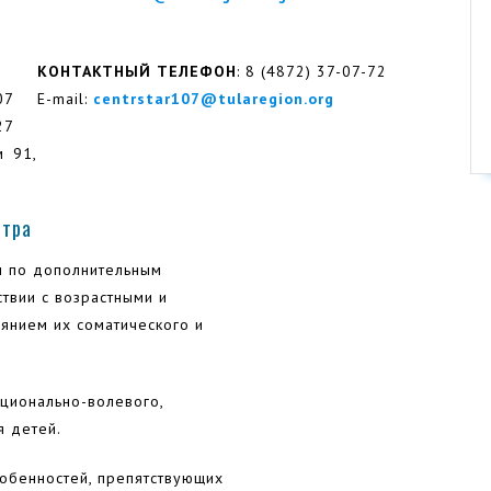
КОНТАКТНЫЙ ТЕЛЕФОН
: 8 (4872) 37-07-72
07
E-mail:
centrstar107@tularegion.org
27
м 91,
нтра
и по дополнительным
твии с возрастными и
янием их соматического и
оционально-волевого,
я детей.
обенностей, препятствующих