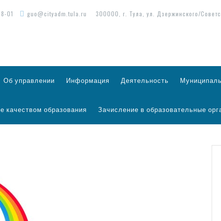
98-01
guo@cityadm.tula.ru
300000, г. Тула, ул. Дзержинского/Советс
Об управлении
Информация
Деятельность
Муниципаль
е качеством образования
Зачисление в образовательные орг