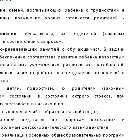
ние семей,
воспитывающих ребенка с трудностями в
тации), повышение уровня готовности родителей к
рование
обучающихся, их родителей (законных
 в соответствии с запросом;
но-развивающих занятий
с обучающимися. В задачи
беспечение соответствия развития ребенка возрастным
овательных учреждениях, развитии их способностей,
влении занимает работа по преодолению отклонений в
етей;
и
детям, подросткам, их родителям (законным
ом состоянии, в состоянии острого стресса, при
я жестокости и насилия и пр.
тных проявлений в образовательной среде;
елей, педагогов, по вопросам возрастных и
роблемам детско-родительского взаимодействия;
реализации основных общеобразовательных программ