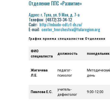
Отделение ППС «Развитие»
Адрес: г. Тула, ул. 9 Мая, д. 7-а
Т
елефон: (4872) 33-34-12
Сайт:
http://mbudo-cdt.rf-ds.ru/
E-mail:
center_tvorchestva@tularegion.org
График приема специалистов Отделения
ФИО
должность
понедельник
специалиста
Жигачева
педагог-
Методически
Л.Е.
психолог
день
учитель-
Павлова Е.С.
9.00-12.00
дефектолог