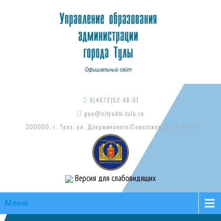
8(4872)52-98-01
guo@cityadm.tula.ru
300000, г. Тула, ул. Дзержинского/Советская, д. 15-17/73
Версия для слабовидящих
Меню