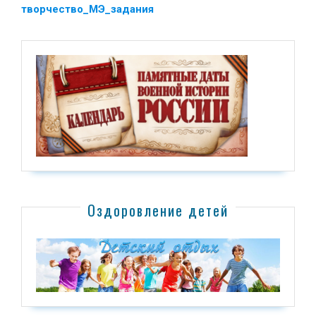
творчество_МЭ_задания
Оздоровление детей