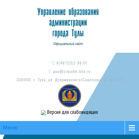
8(4872)52-98-01
guo@cityadm.tula.ru
300000, г. Тула, ул. Дзержинского/Советская, д. 15-17/73
Версия для слабовидящих
Меню