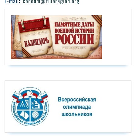
E-mail:
cooodm@tularegion.org