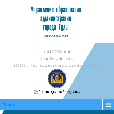
8(4872)52-98-01
guo@cityadm.tula.ru
300000, г. Тула, ул. Дзержинского/Советская, д. 15-17/73
Версия для слабовидящих
Меню