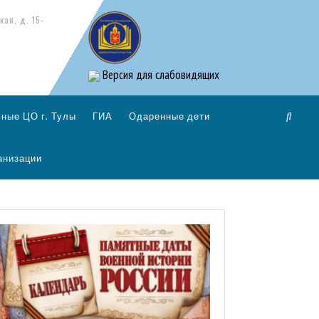
кая, д. 15-
Версия для слабовидящих
ные ЦО г. Тулы
ГИА
Одаренные дети
анизации