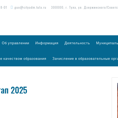
98-01
guo@cityadm.tula.ru
300000, г. Тула, ул. Дзержинского/Советс
Об управлении
Информация
Деятельность
Муниципаль
е качеством образования
Зачисление в образовательные орг
тап 2025