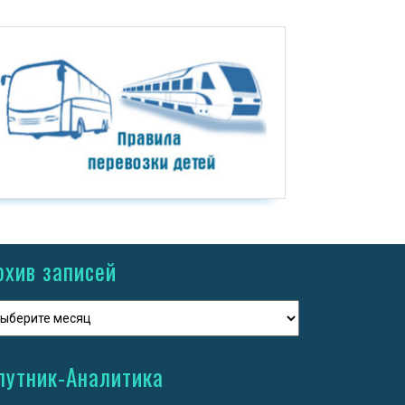
рхив записей
путник-Аналитика