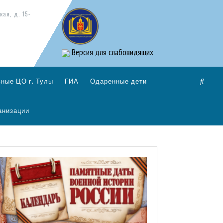
кая, д. 15-
Версия для слабовидящих
ные ЦО г. Тулы
ГИА
Одаренные дети
анизации