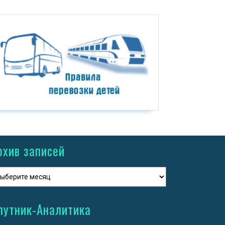
рхив записей
путник-Аналитика