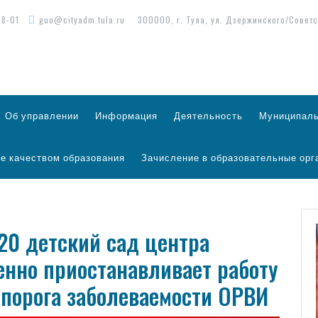
98-01
guo@cityadm.tula.ru
300000, г. Тула, ул. Дзержинского/Советс
Об управлении
Информация
Деятельность
Муниципаль
е качеством образования
Зачисление в образовательные орг
020 детский сад центра
енно приостанавливает работу
 порога заболеваемости ОРВИ