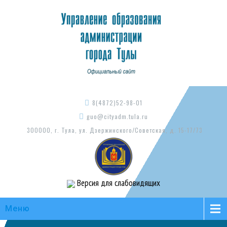
8(4872)52-98-01
guo@cityadm.tula.ru
300000, г. Тула, ул. Дзержинского/Советская, д. 15-17/73
Версия для слабовидящих
Меню