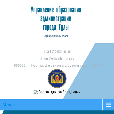
8(4872)52-98-01
guo@cityadm.tula.ru
300000, г. Тула, ул. Дзержинского/Советская, д. 15-17/73
Версия для слабовидящих
Меню