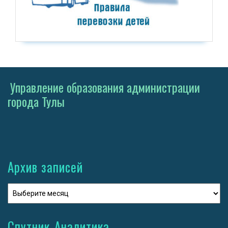
Управление образования администрации
города Тулы
Архив записей
Спутник-Аналитика