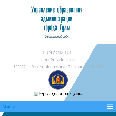
8(4872)52-98-01
guo@cityadm.tula.ru
300000, г. Тула, ул. Дзержинского/Советская, д. 15-17/73
Версия для слабовидящих
Меню