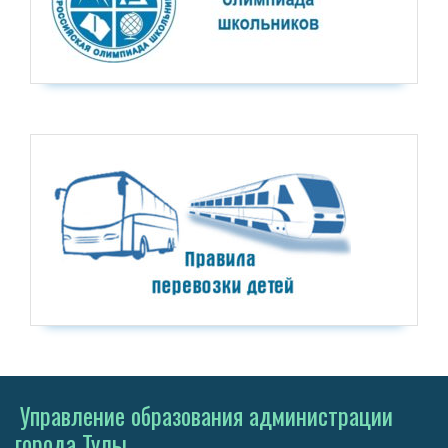
Управление образования администрации
города Тулы