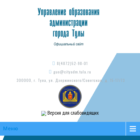
8(4872)52-98-01
guo@cityadm.tula.ru
300000, г. Тула, ул. Дзержинского/Советская, д. 15-17/73
Версия для слабовидящих
Меню