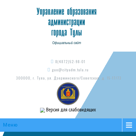
8(4872)52-98-01
guo@cityadm.tula.ru
300000, г. Тула, ул. Дзержинского/Советская, д. 15-17/73
Версия для слабовидящих
Меню