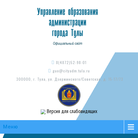
8(4872)52-98-01
guo@cityadm.tula.ru
300000, г. Тула, ул. Дзержинского/Советская, д. 15-17/73
Версия для слабовидящих
Меню