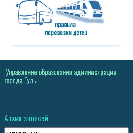
Управление образования администрации
города Тулы
Архив записей