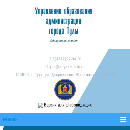
8(4872)52-98-01
guo@cityadm.tula.ru
300000, г. Тула, ул. Дзержинского/Советская, д. 15-17/73
Версия для слабовидящих
Меню