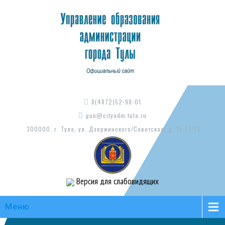
8(4872)52-98-01
guo@cityadm.tula.ru
300000, г. Тула, ул. Дзержинского/Советская, д. 15-17/73
Версия для слабовидящих
Меню