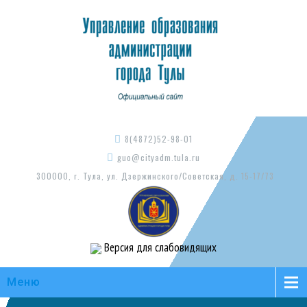
8(4872)52-98-01
guo@cityadm.tula.ru
300000, г. Тула, ул. Дзержинского/Советская, д. 15-17/73
Версия для слабовидящих
Меню