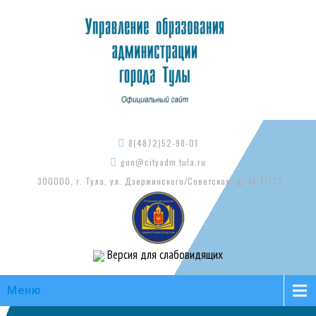
8(4872)52-98-01
guo@cityadm.tula.ru
300000, г. Тула, ул. Дзержинского/Советская, д. 15-17/73
Версия для слабовидящих
Меню