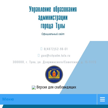
8(4872)52-98-01
guo@cityadm.tula.ru
300000, г. Тула, ул. Дзержинского/Советская, д. 15-17/73
Версия для слабовидящих
Меню