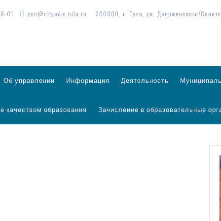
98-01
guo@cityadm.tula.ru
300000, г. Тула, ул. Дзержинского/Советс
Об управлении
Информация
Деятельность
Муниципаль
е качеством образования
Зачисление в образовательные орг