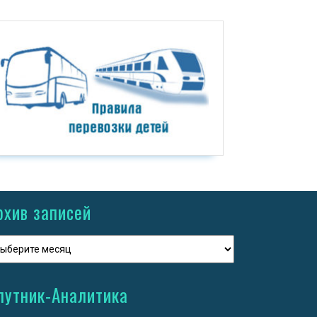
рхив записей
путник-Аналитика