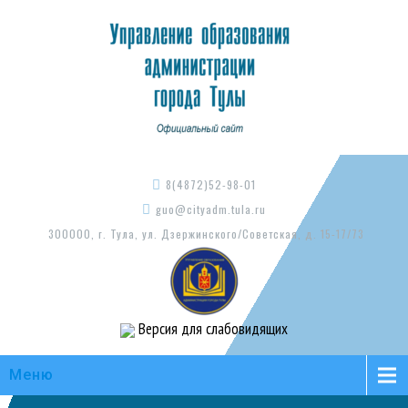
8(4872)52-98-01
guo@cityadm.tula.ru
300000, г. Тула, ул. Дзержинского/Советская, д. 15-17/73
Версия для слабовидящих
Меню