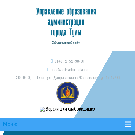
8(4872)52-98-01
guo@cityadm.tula.ru
300000, г. Тула, ул. Дзержинского/Советская, д. 15-17/73
Версия для слабовидящих
Меню