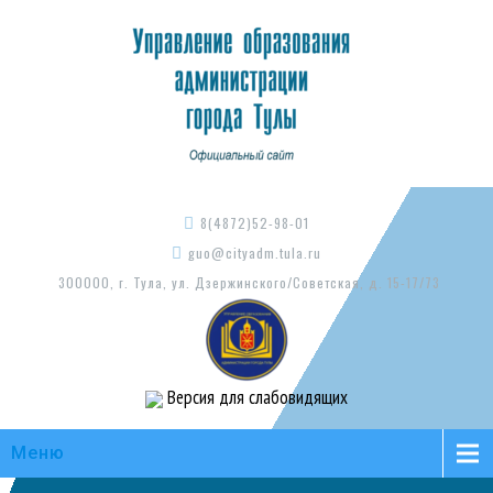
8(4872)52-98-01
guo@cityadm.tula.ru
300000, г. Тула, ул. Дзержинского/Советская, д. 15-17/73
Версия для слабовидящих
Меню