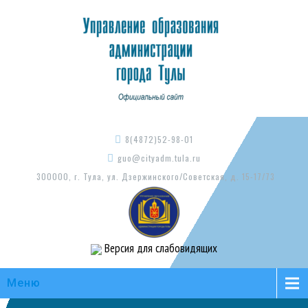
8(4872)52-98-01
guo@cityadm.tula.ru
300000, г. Тула, ул. Дзержинского/Советская, д. 15-17/73
Версия для слабовидящих
Меню