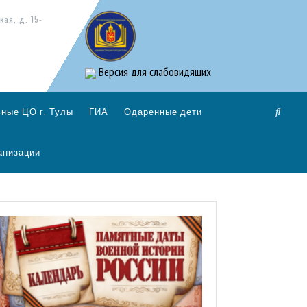
кая, д. 15-
Версия для слабовидящих
ные ЦО г. Тулы
ГИА
Одаренные дети
анизации