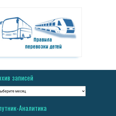
рхив записей
путник-Аналитика