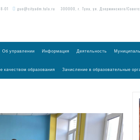
98-01
guo@cityadm.tula.ru
300000, г. Тула, ул. Дзержинского/Советс
Об управлении
Информация
Деятельность
Муниципаль
е качеством образования
Зачисление в образовательные орг