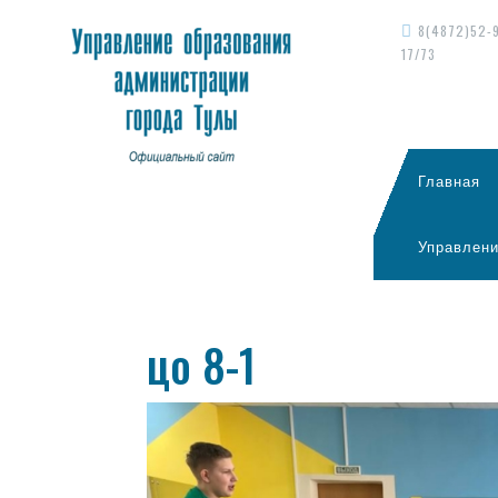
8(4872)52-
17/73
Главная
Управлени
цо 8-1