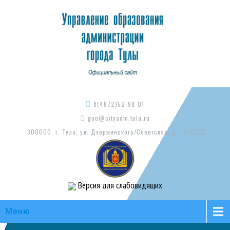
8(4872)52-98-01
guo@cityadm.tula.ru
300000, г. Тула, ул. Дзержинского/Советская, д. 15-17/73
Версия для слабовидящих
Меню