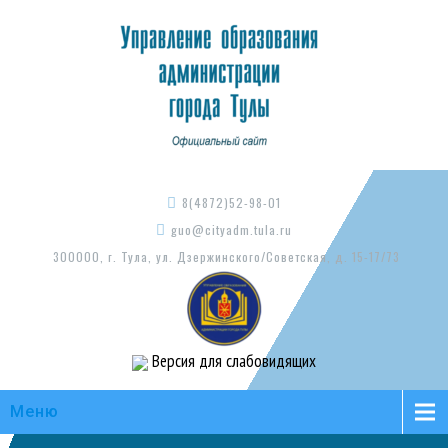
8(4872)52-98-01
guo@cityadm.tula.ru
300000, г. Тула, ул. Дзержинского/Советская, д. 15-17/73
Версия для слабовидящих
Меню