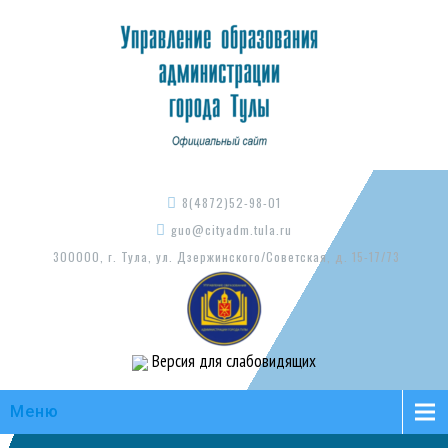
8(4872)52-98-01
guo@cityadm.tula.ru
300000, г. Тула, ул. Дзержинского/Советская, д. 15-17/73
Версия для слабовидящих
Меню