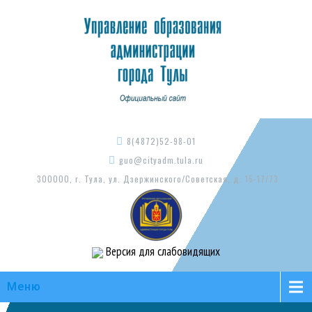
8(4872)52-98-01
guo@cityadm.tula.ru
300000, г. Тула, ул. Дзержинского/Советская, д. 15-17/73
Версия для слабовидящих
Меню