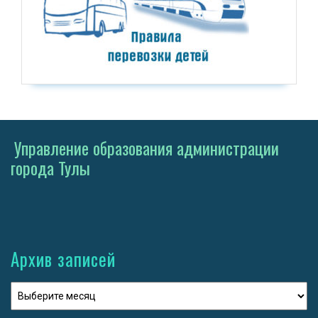
Управление образования администрации
города Тулы
Архив записей