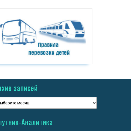
рхив записей
путник-Аналитика