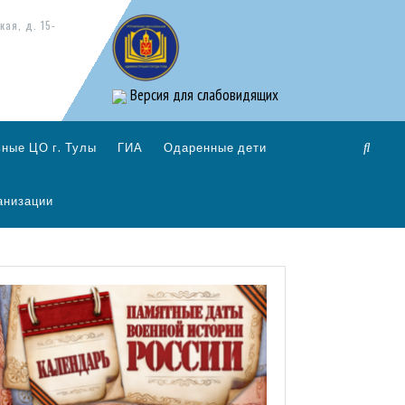
кая, д. 15-
Версия для слабовидящих
ные ЦО г. Тулы
ГИА
Одаренные дети
анизации