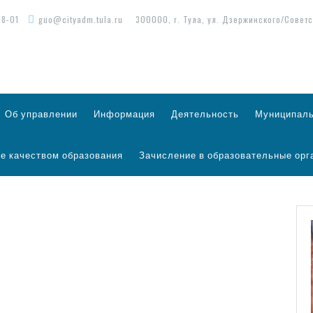
98-01
guo@cityadm.tula.ru
300000, г. Тула, ул. Дзержинского/Советс
Об управлении
Информация
Деятельность
Муниципаль
е качеством образования
Зачисление в образовательные орг