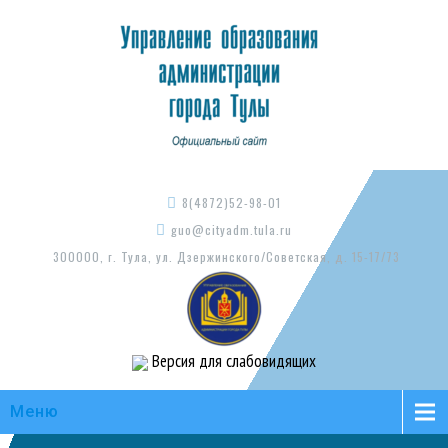
8(4872)52-98-01
guo@cityadm.tula.ru
300000, г. Тула, ул. Дзержинского/Советская, д. 15-17/73
Версия для слабовидящих
Меню