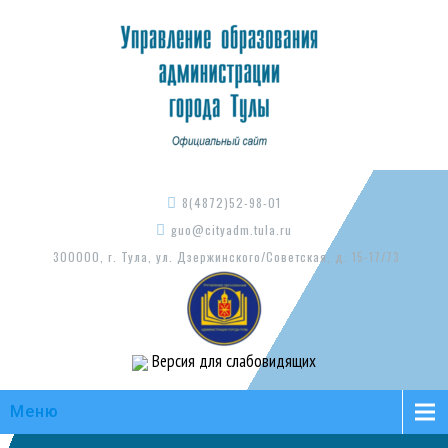
8(4872)52-98-01
guo@cityadm.tula.ru
300000, г. Тула, ул. Дзержинского/Советская, д. 15-17/73
Версия для слабовидящих
Меню