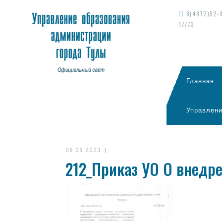
8(4872)52-
17/73
Главная
Управлени
06.09.2023
|
212_Приказ УО О внед