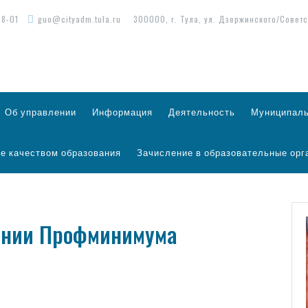
98-01
guo@cityadm.tula.ru
300000, г. Тула, ул. Дзержинского/Советс
Об управлении
Информация
Деятельность
Муниципаль
е качеством образования
Зачисление в образовательные орг
рении Профминимума