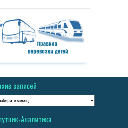
рхив записей
путник-Аналитика