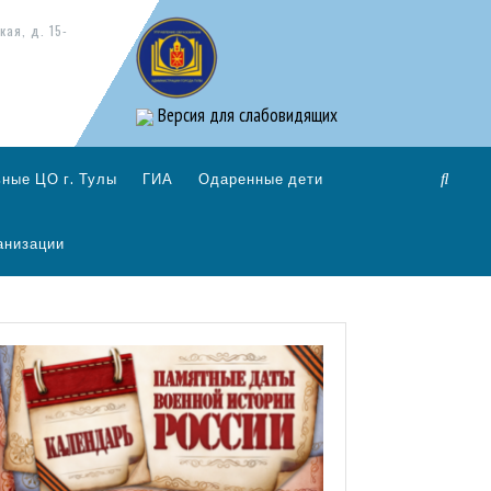
кая, д. 15-
Версия для слабовидящих
ные ЦО г. Тулы
ГИА
Одаренные дети
анизации