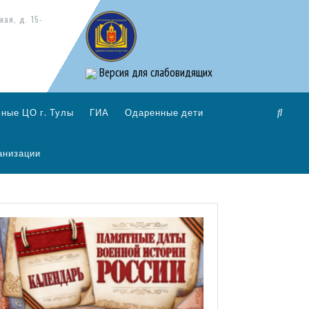
кая, д. 15-
Версия для слабовидящих
ные ЦО г. Тулы
ГИА
Одаренные дети
анизации