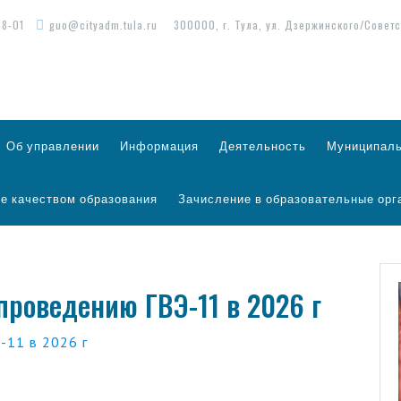
98-01
guo@cityadm.tula.ru
300000, г. Тула, ул. Дзержинского/Советс
Об управлении
Информация
Деятельность
Муниципаль
е качеством образования
Зачисление в образовательные орг
 проведению ГВЭ-11 в 2026 г
-11 в 2026 г