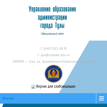
8(4872)52-98-01
guo@cityadm.tula.ru
300000, г. Тула, ул. Дзержинского/Советская, д. 15-17/73
Версия для слабовидящих
Меню