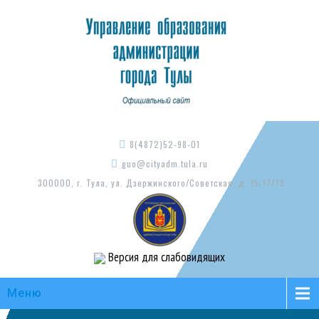
8(4872)52-98-01
guo@cityadm.tula.ru
300000, г. Тула, ул. Дзержинского/Советская, д. 15-17/73
Версия для слабовидящих
Меню