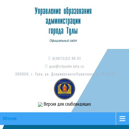
8(4872)52-98-01
guo@cityadm.tula.ru
300000, г. Тула, ул. Дзержинского/Советская, д. 15-17/73
Версия для слабовидящих
Меню