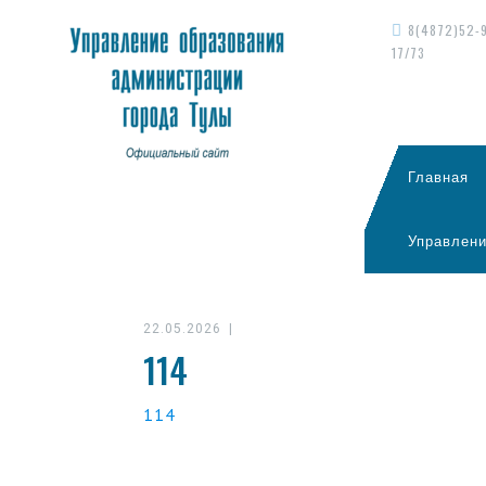
8(4872)52-
17/73
Главная
Управлени
22.05.2026
|
114
114