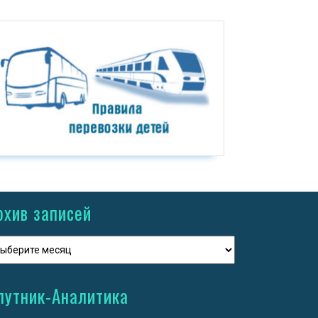
рхив записей
путник-Аналитика