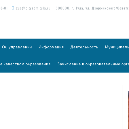
98-01
guo@cityadm.tula.ru
300000, г. Тула, ул. Дзержинского/Советс
Об управлении
Информация
Деятельность
Муниципаль
е качеством образования
Зачисление в образовательные орг