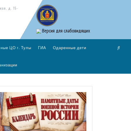
кая, д. 15-
Версия для слабовидящих
ные ЦО г. Тулы
ГИА
Одаренные дети
анизации