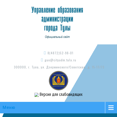
8(4872)52-98-01
guo@cityadm.tula.ru
300000, г. Тула, ул. Дзержинского/Советская, д. 15-17/73
Версия для слабовидящих
Меню