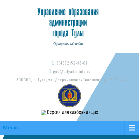
8(4872)52-98-01
guo@cityadm.tula.ru
300000, г. Тула, ул. Дзержинского/Советская, д. 15-17/73
Версия для слабовидящих
Меню