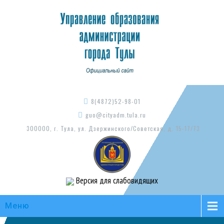
8(4872)52-98-01
guo@cityadm.tula.ru
300000, г. Тула, ул. Дзержинского/Советская, д. 15-17/73
Версия для слабовидящих
Меню