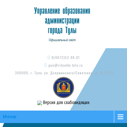
8(4872)52-98-01
guo@cityadm.tula.ru
300000, г. Тула, ул. Дзержинского/Советская, д. 15-17/73
Версия для слабовидящих
Меню