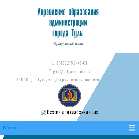
8(4872)52-98-01
guo@cityadm.tula.ru
300000, г. Тула, ул. Дзержинского/Советская, д. 15-17/73
Версия для слабовидящих
Меню