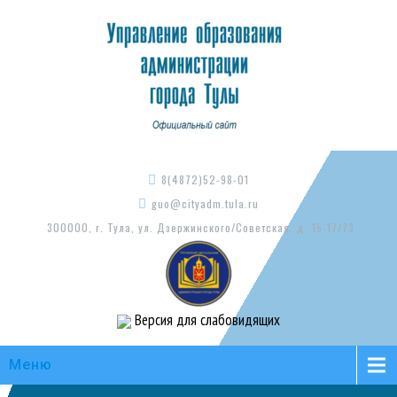
8(4872)52-98-01
guo@cityadm.tula.ru
300000, г. Тула, ул. Дзержинского/Советская, д. 15-17/73
Версия для слабовидящих
Меню