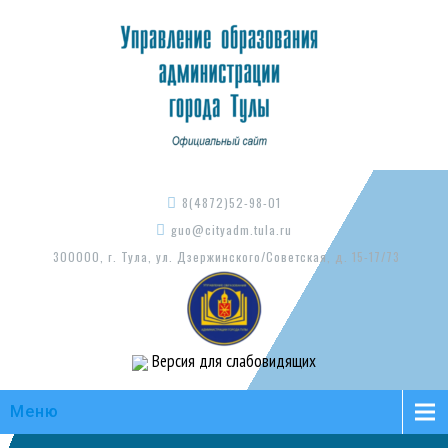
8(4872)52-98-01
guo@cityadm.tula.ru
300000, г. Тула, ул. Дзержинского/Советская, д. 15-17/73
Версия для слабовидящих
Меню