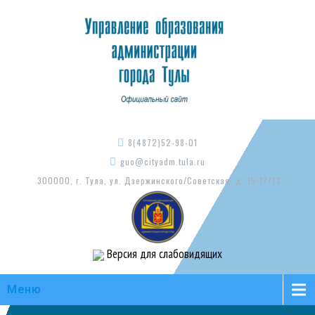
8(4872)52-98-01
guo@cityadm.tula.ru
300000, г. Тула, ул. Дзержинского/Советская, д. 15-17/73
Версия для слабовидящих
Меню